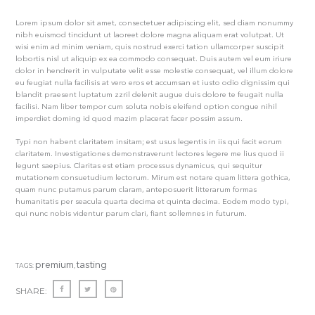
Lorem ipsum dolor sit amet, consectetuer adipiscing elit, sed diam nonummy
nibh euismod tincidunt ut laoreet dolore magna aliquam erat volutpat. Ut
wisi enim ad minim veniam, quis nostrud exerci tation ullamcorper suscipit
lobortis nisl ut aliquip ex ea commodo consequat. Duis autem vel eum iriure
dolor in hendrerit in vulputate velit esse molestie consequat, vel illum dolore
eu feugiat nulla facilisis at vero eros et accumsan et iusto odio dignissim qui
blandit praesent luptatum zzril delenit augue duis dolore te feugait nulla
facilisi. Nam liber tempor cum soluta nobis eleifend option congue nihil
imperdiet doming id quod mazim placerat facer possim assum.
Typi non habent claritatem insitam; est usus legentis in iis qui facit eorum
claritatem. Investigationes demonstraverunt lectores legere me lius quod ii
legunt saepius. Claritas est etiam processus dynamicus, qui sequitur
mutationem consuetudium lectorum. Mirum est notare quam littera gothica,
quam nunc putamus parum claram, anteposuerit litterarum formas
humanitatis per seacula quarta decima et quinta decima. Eodem modo typi,
qui nunc nobis videntur parum clari, fiant sollemnes in futurum.
premium
tasting
TAGS:
,
SHARE: