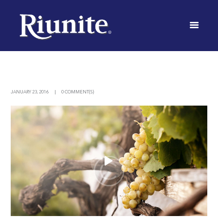
POST
INICIO
GRAPE & CHERRY RHAPSODY
VIDEO POST
JANUARY 23, 2016
0 COMMENT(S)