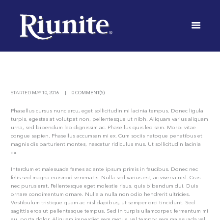
ANT
INICIO
OUR WINES
RESTAURANT
STARTED
MAY 10, 2016
0 COMMENT(S)
Phasellus cursus nunc arcu, eget sollicitudin mi lacinia tempus. Donec ligula
turpis, egestas at volutpat non, pellentesque ut nibh. Aliquam varius aliquam
urna, sed bibendum leo dignissim ac. Phasellus quis leo sem. Morbi vitae
congue sapien. Phasellus accumsan mi ex. Cum sociis natoque penatibus et
magnis dis parturient montes, nascetur ridiculus mus. Ut sollicitudin lacinia
ex.
Interdum et malesuada fames ac ante ipsum primis in faucibus. Donec nec
felis sed magna euismod venenatis. Nulla sed varius est, ac viverra nisl. Cras
nec purus erat. Pellentesque eget molestie risus, quis bibendum dui. Duis
ornare condimentum ornare. Nulla a nulla non odio hendrerit ultricies.
Vestibulum tristique quam ac nisl dapibus, ut semper orci tincidunt. Sed
sagittis eros ut pellentesque tempus. Sed in turpis ullamcorper, fermentum mi
eu, porta dolor. Aliquam imperdiet sem metus, vel tempor sem malesuada vel.