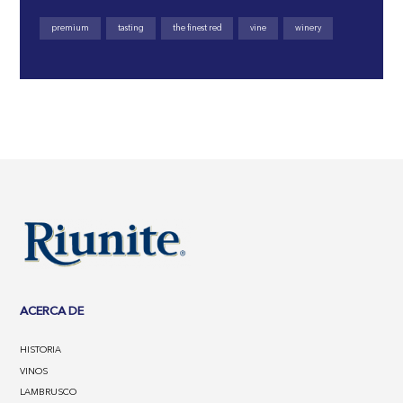
premium
tasting
the finest red
vine
winery
ACERCA DE
HISTORIA
VINOS
LAMBRUSCO