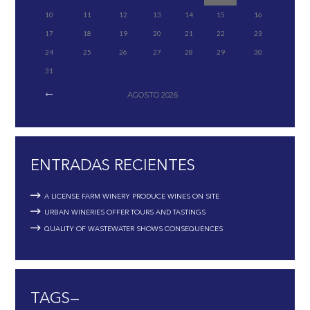
10
11
12
13
14
15
16
17
18
19
20
21
22
23
24
25
26
27
28
29
30
31
AGOSTO
2026
ENTRADAS RECIENTES
A LICENSE FARM WINERY PRODUCE WINES ON SITE
URBAN WINERIES OFFER TOURS AND TASTINGS
QUALITY OF WASTEWATER SHOWS CONSEQUENCES
TAGS—