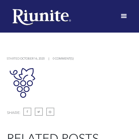
COSECHA
INICIO
WINEMAKING PHILOSOPHY
COSECHA
STARTED
OCTOBER 16, 2020
0 COMMENT(S)
SHARE:
RELATED POSTS